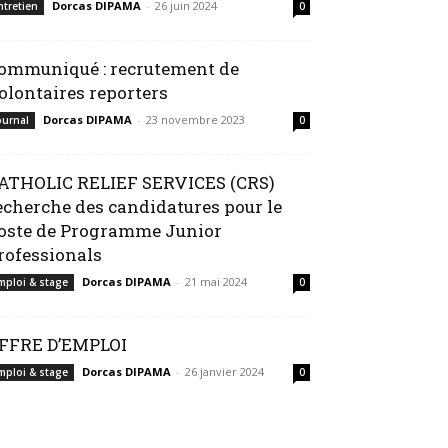
Dorcas DIPAMA
-
26 juin 2024
ntretien
0
ommuniqué : recrutement de
olontaires reporters
Dorcas DIPAMA
-
23 novembre 2023
ournal
0
ATHOLIC RELIEF SERVICES (CRS)
echerche des candidatures pour le
oste de Programme Junior
rofessionals
Dorcas DIPAMA
-
21 mai 2024
mploi & stage
0
FFRE D’EMPLOI
Dorcas DIPAMA
-
26 janvier 2024
mploi & stage
0