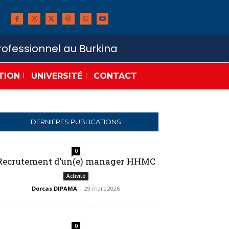
ofessionnel au Burkina
TION
UNIVERSITÉ
CONTACT
DERNIERES PUBLICATIONS
0
Recrutement d’un(e) manager HHMC
Activité
Dorcas DIPAMA
-
29 mars 2026
0