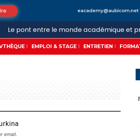
eacademy@aubicom.net
ire
Le pont entre le monde académique et pr
VTHÈQUE
EMPLOI & STAGE
ENTRETIEN
FORMA
urkina
r email.