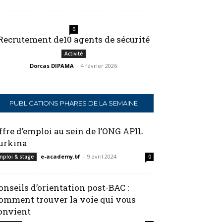
0
Recrutement de10 agents de sécurité
Activité
Dorcas DIPAMA
-
4 février 2026
PUBLICATIONS PHARES DE LA SEMAINE
ffre d’emploi au sein de l’ONG APIL
urkina
e-academy.bf
-
9 avril 2024
mploi & stage
0
onseils d’orientation post-BAC :
omment trouver la voie qui vous
onvient