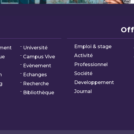
Off
Emploi & stage
ment
Université
Activité
ue
Campus Vive
Professionnel
Evènement
Société
n
Echanges
Developpement
g
Recherche
Journal
Bibliothèque