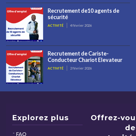
Recrutement de10 agents de
sécurité
ACTIVITÉ
4 février 2026
Recrutement de Cariste-
Conducteur Chariot Elevateur
ACTIVITÉ
2 février 2026
Explorez plus
Offrez-vou
de
FAQ