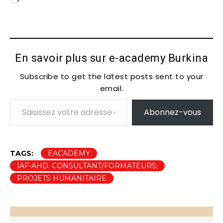
C
h
a
r
g
En savoir plus sur e-academy Burkina
e
m
Subscribe to get the latest posts sent to your
e
email.
Saisissez votre adresse e-mail…
n
t
Abonnez-vous
…
TAGS:
EACADEMY
IAF-AHD. CONSULTANT/FORMATEURS;
PROJETS HUMANITAIRE