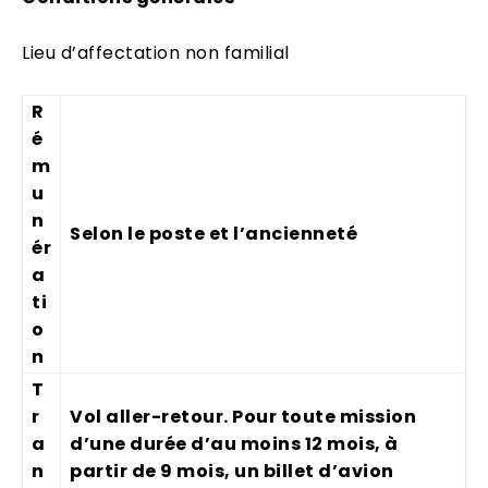
Lieu d’affectation non familial
R
é
m
u
n
Selon le poste et l’ancienneté
ér
a
ti
o
n
T
r
Vol aller-retour. Pour toute mission
a
d’une durée d’au moins 12 mois, à
n
partir de 9 mois, un billet d’avion