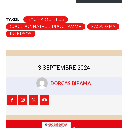
…
TAGS:
BAC + 4 OU PLUS
COORDONNATEUR PROGRAMME
EACADEMY
INTERSOS
3 SEPTEMBRE 2024
DORCAS DIPAMA