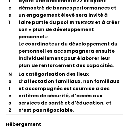
t
ayant une ancienneté >2 et ayant
e
démontré de bonnes performances et
s
un engagement élevé sera invité à
1
faire partie du pool INTERSOS et à créer
son « plan de développement
personnel ».
Le coordinateur du développement du
personnel les accompagnera ensuite
individuellement pour élaborer leur
plan de renforcement des capacités.
N
La catégorisation des lieux
o
d’affectation familiaux, non familiaux
t
et accompagnés est soumise à des
e
critères de sécurité, d’accès aux
s
services de santé et d’éducation, et
2
n’est pas négociable.
Hébergement