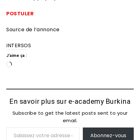
POSTULER
Source de l’annonce
INTERSOS
J’aime ça :
C
h
a
r
g
En savoir plus sur e-academy Burkina
e
m
Subscribe to get the latest posts sent to your
e
email.
Saisissez votre adresse e-mail…
n
t
Abonnez-vous