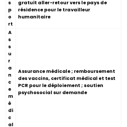
s
gratuit aller-retour vers le pays de
p
résidence pour le travailleur
o
humanitaire
rt
A
s
s
u
r
a
Assurance médicale ; remboursement
n
des vaccins, certificat médical et test
c
PCR pour le déploiement ; soutien
e
psychosocial sur demande
m
é
di
c
al