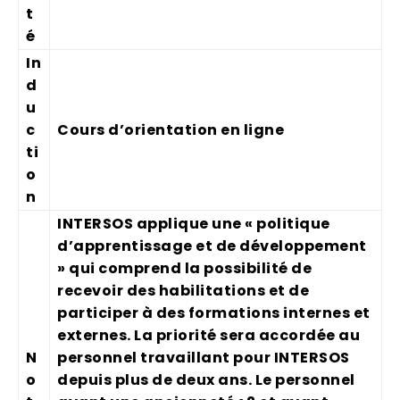
t
é
In
d
u
c
Cours d’orientation en ligne
ti
o
n
INTERSOS applique une « politique
d’apprentissage et de développement
» qui comprend la possibilité de
recevoir des habilitations et de
participer à des formations internes et
externes. La priorité sera accordée au
N
personnel travaillant pour INTERSOS
o
depuis plus de deux ans. Le personnel