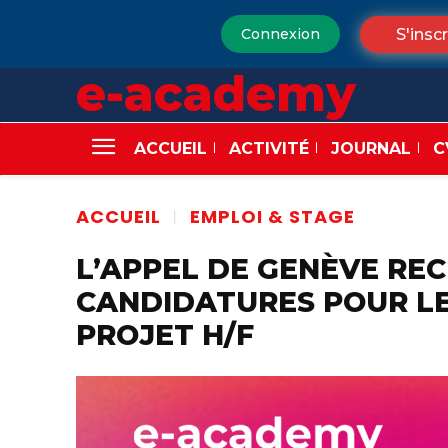
S'inscr
Connexion
e-academy
ACCUEIL
ACTIVITÉ
JOURNAL
C
ACCUEIL
EMPLOI & STAGE
L’APPEL DE GENÈVE RE
CANDIDATURES POUR LE
PROJET H/F