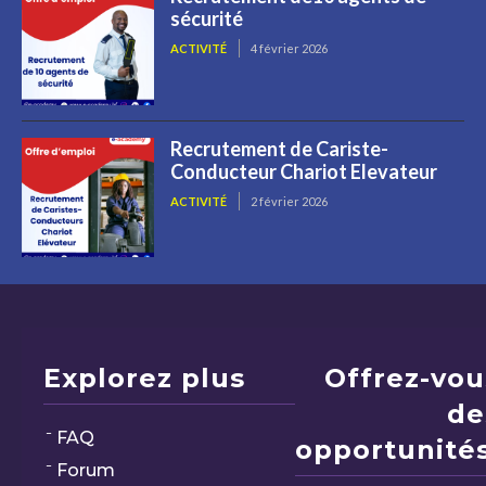
sécurité
ACTIVITÉ
4 février 2026
Recrutement de Cariste-
Conducteur Chariot Elevateur
ACTIVITÉ
2 février 2026
Explorez plus
Offrez-vou
de
FAQ
opportunités
Forum