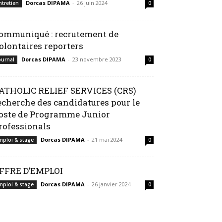
Dorcas DIPAMA
-
26 juin 2024
ntretien
0
ommuniqué : recrutement de
olontaires reporters
Dorcas DIPAMA
-
23 novembre 2023
ournal
0
ATHOLIC RELIEF SERVICES (CRS)
echerche des candidatures pour le
oste de Programme Junior
rofessionals
Dorcas DIPAMA
-
21 mai 2024
mploi & stage
0
FFRE D’EMPLOI
Dorcas DIPAMA
-
26 janvier 2024
mploi & stage
0