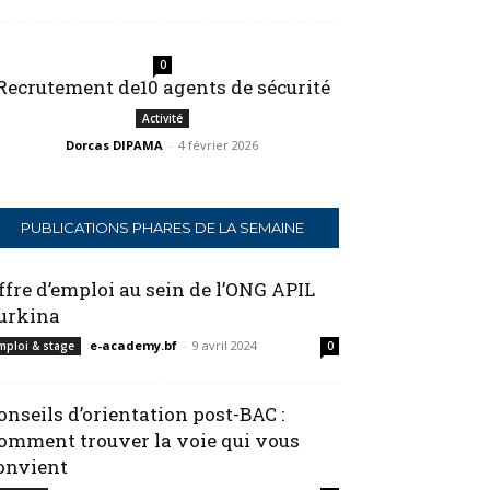
0
Recrutement de10 agents de sécurité
Activité
Dorcas DIPAMA
-
4 février 2026
PUBLICATIONS PHARES DE LA SEMAINE
ffre d’emploi au sein de l’ONG APIL
urkina
e-academy.bf
-
9 avril 2024
mploi & stage
0
onseils d’orientation post-BAC :
omment trouver la voie qui vous
onvient