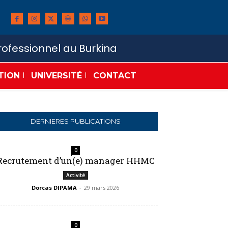
ofessionnel au Burkina
TION
UNIVERSITÉ
CONTACT
DERNIERES PUBLICATIONS
0
Recrutement d’un(e) manager HHMC
Activité
Dorcas DIPAMA
-
29 mars 2026
0