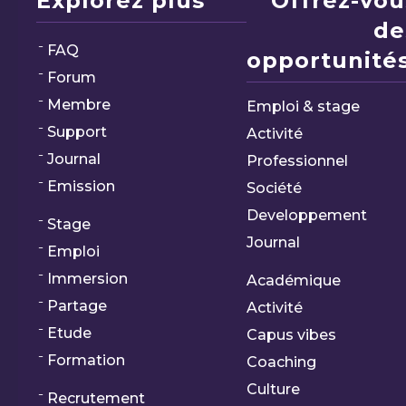
Explorez plus
Offrez-vou
de
FAQ
opportunités
Forum
Membre
Emploi & stage
Support
Activité
Journal
Professionnel
Emission
Société
Developpement
Stage
Journal
Emploi
Immersion
Académique
Partage
Activité
Etude
Capus vibes
Formation
Coaching
Culture
Recrutement