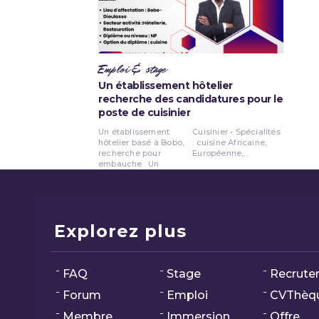
Emploi & stage
Un établissement hôtelier
recherche des candidatures pour le
poste de cuisinier
Un établissement
Cuisinier • Spécialités
hôtelier basé à Bobo,
: cuisine Africaine,
recherche pour
Européenne,...
embauche : Un
Explorez plus
FAQ
Stage
Recrute
Forum
Emploi
CVThèq
Membre
Immersion
Offre