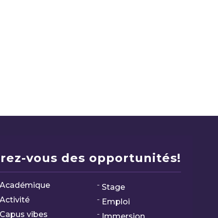
rez-vous des opportunités!
Académique
Stage
Activité
Emploi
Capus vibes
Immersion