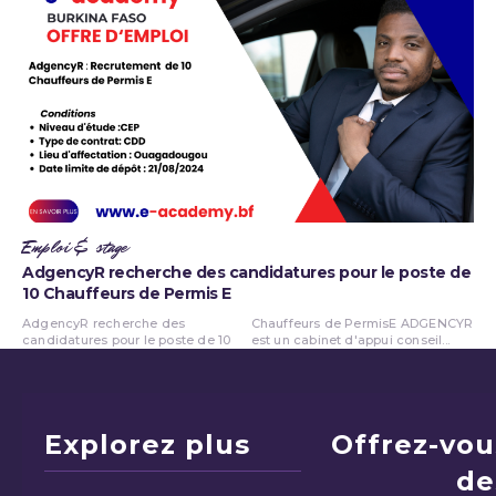
Emploi & stage
AdgencyR recherche des candidatures pour le poste de
10 Chauffeurs de Permis E
AdgencyR recherche des
Chauffeurs de PermisE ADGENCYR
candidatures pour le poste de 10
est un cabinet d'appui conseil...
Explorez plus
Offrez-vou
de