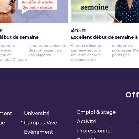
é
Activité
début de semaine
Excellent début de semaine à
ez votre
 une chance
Chaque début de
corriger, de
e avec
sser vers
semaine est une
progresser. Même les
tion et
vos objectifs....
nouvelle chance
petits pas...
unités ! Chaque
d’avancer, de
Off
Emploi & stage
ment
Université
Activité
ue
Campus Vive
Professionnel
Evènement