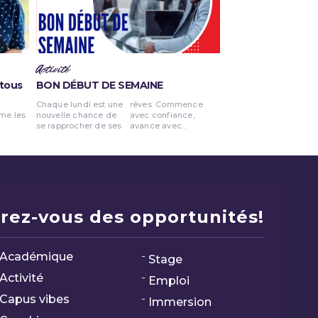
Activité
 tous
BON DÉBUT DE SEMAINE
Chaque lundi est une
rêves. Commence
nouvelle chance de
avec confiance,
se rapprocher de ses
avance avec...
rez-vous des opportunités!
Académique
Stage
Activité
Emploi
Capus vibes
Immersion