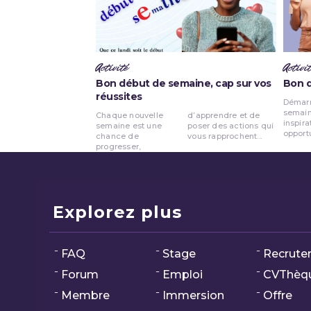
Activité
Activit
Bon début de semaine, cap sur vos
Bon 
réussites
Démarr
lundi est
semain
de progre
Chaque nouvelle
d’apprendre et de
inspira
semaine est une
poser des actions qui
opport
chance de
vous rapprochent...
progresser,
Explorez plus
FAQ
Stage
Recrute
Forum
Emploi
CVThèq
Membre
Immersion
Offre