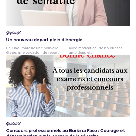
Activité
Un nouveau départ plein d’énergie
Ce lundi marque une nouvelle
avec motivation, de nourrir ses
étape, une occasion de repartir
ambitions et...
Activité
Concours professionnels au Burkina Faso : Courage et