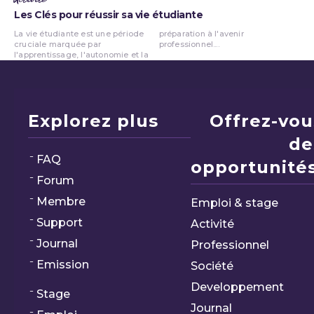
Les Clés pour réussir sa vie étudiante
La vie étudiante est une période
préparation à l'avenir
cruciale marquée par
professionnel....
l'apprentissage, l'autonomie et la
Explorez plus
Offrez-vou
de
FAQ
opportunités
Forum
Membre
Emploi & stage
Support
Activité
Journal
Professionnel
Emission
Société
Developpement
Stage
Journal