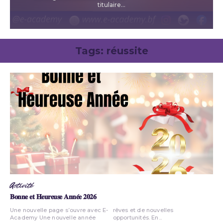
titulaire...
Tags:
réussite
Activité
𝐁𝐨𝐧𝐧𝐞 𝐞𝐭 𝐇𝐞𝐮𝐫𝐞𝐮𝐬𝐞 𝐀𝐧𝐧𝐞́𝐞 𝟐𝟎𝟐𝟔
Une nouvelle page s’ouvre avec E-
rêves et de nouvelles
Academy Une nouvelle année
opportunités. En...