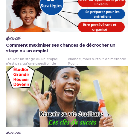
Activité
Comment maximiser ses chances de décrocher un
stage ou un emploi
Trouver un stage ou un emploi
chance, mais surtout de méthode.
n’est pas qu’une question de
Pour...
Activité