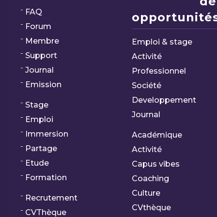
de
FAQ
opportunités
Forum
Membre
Emploi & stage
Support
Activité
Journal
Professionnel
Emission
Société
Developpement
Stage
Journal
Emploi
Immersion
Académique
Partage
Activité
Etude
Capus vibes
Formation
Coaching
Culture
Recrutement
CVthèque
CVThèque