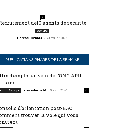
0
Recrutement de10 agents de sécurité
Activité
Dorcas DIPAMA
-
4 février 2026
PUBLICATIONS PHARES DE LA SEMAINE
ffre d’emploi au sein de l’ONG APIL
urkina
e-academy.bf
-
9 avril 2024
mploi & stage
0
onseils d’orientation post-BAC :
omment trouver la voie qui vous
onvient