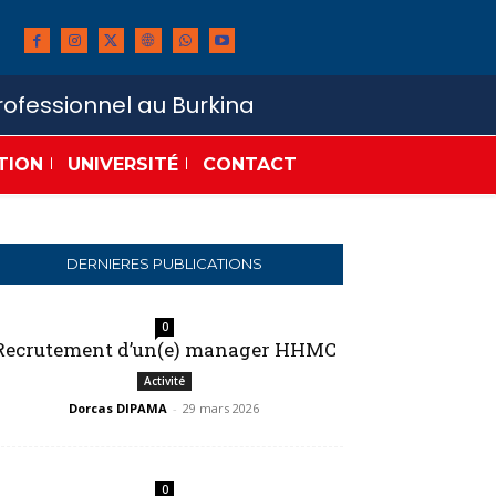
ofessionnel au Burkina
TION
UNIVERSITÉ
CONTACT
DERNIERES PUBLICATIONS
0
Recrutement d’un(e) manager HHMC
Activité
Dorcas DIPAMA
-
29 mars 2026
0