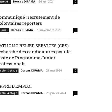
Dorcas DIPAMA
-
26 juin 2024
ntretien
0
ommuniqué : recrutement de
olontaires reporters
Dorcas DIPAMA
-
23 novembre 2023
ournal
0
ATHOLIC RELIEF SERVICES (CRS)
echerche des candidatures pour le
oste de Programme Junior
rofessionals
Dorcas DIPAMA
-
21 mai 2024
mploi & stage
0
FFRE D’EMPLOI
Dorcas DIPAMA
-
26 janvier 2024
mploi & stage
0