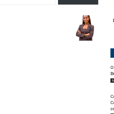
O
B
E
C
C
c