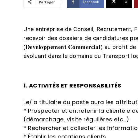
Facebook
X
Partager
Une entreprise de Conseil, Recrutement, 
recevoir des dossiers de candidatures pour le r
(𝐃𝐞‌𝐯𝐞𝐥𝐨𝐩𝐩𝐞𝐦𝐞𝐧𝐭 𝐂𝐨𝐦𝐦𝐞𝐫𝐜𝐢𝐚𝐥) au 
évoluant dans le domaine du Transport log
1. ACTIVITÉS ET RESPONSABILITÉS
Le/la titulaire du poste aura les attribu
* Prospecter et entretenir la clientèle 
(démarchage, visite régulières etc…)
* Rechercher et collecter les informati
* Établir les cotations clients