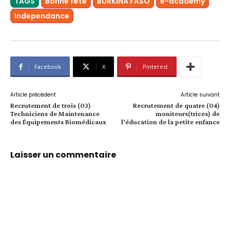
TAGS
Bonne fête
BURKINA FASO
e-academy
Independance
Facebook
X
Pinterest
Article précédent
Article suivant
Recrutement de trois (03)
Recrutement de quatre (04)
Techniciens de Maintenance
moniteurs(trices) de
des Équipements Biomédicaux
l’éducation de la petite enfance
Laisser un commentaire