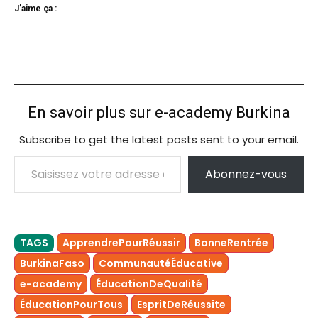
J’aime ça :
En savoir plus sur e-academy Burkina
Subscribe to get the latest posts sent to your email.
Saisissez votre adresse e-mail…
Abonnez-vous
TAGS
ApprendrePourRéussir
BonneRentrée
BurkinaFaso
CommunautéÉducative
e-academy
ÉducationDeQualité
ÉducationPourTous
EspritDeRéussite