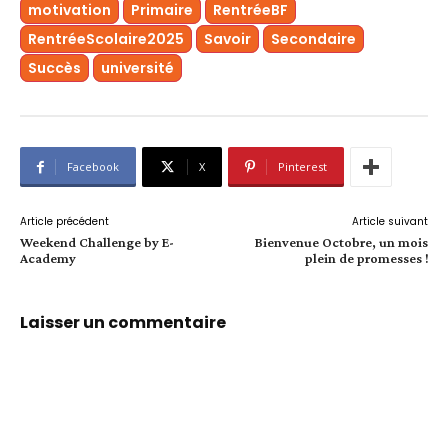
motivation
Primaire
RentréeBF
RentréeScolaire2025
Savoir
Secondaire
Succès
université
Facebook
X
Pinterest
Article précédent
Article suivant
Weekend Challenge by E-
Bienvenue Octobre, un mois
Academy
plein de promesses !
Laisser un commentaire