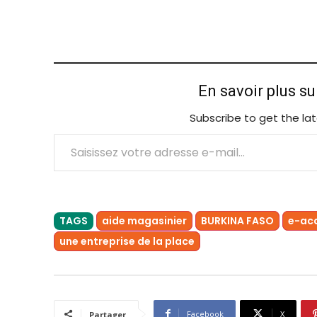
En savoir plus s
Subscribe to get the lat
Saisissez votre adresse e-mail…
TAGS
aide magasinier
BURKINA FASO
e-ac
une entreprise de la place
Facebook
X
Partager