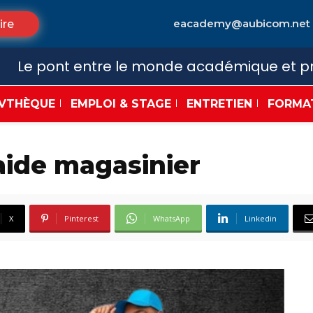
eacademy@aubicom.net
ire
Le pont entre le monde académique et pr
VTHÈQUE
EMPLOI & STAGE
ENTRETIEN
FORMA
ide magasinier
X
Pinterest
WhatsApp
Linkedin