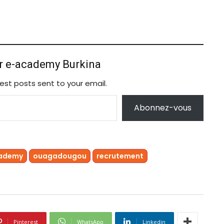
ur e-academy Burkina
est posts sent to your email.
Abonnez-vous
ademy
ouagadougou
recrutement
Pinterest
WhatsApp
Linkedin