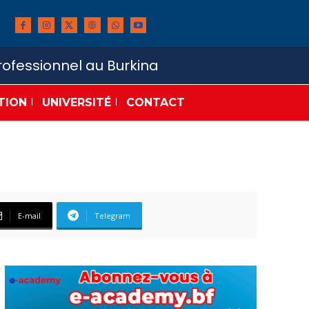
ofessionnel au Burkina
TION
UNIVERSITÉ
CONTACT
E-mail
Telegram