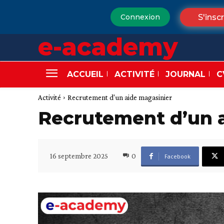
S'inscr
Connexion
e-academy
ACCUEIL
ACTIVITÉ
JOURNAL
C
Activité
Recrutement d'un aide magasinier
Recrutement d’un a
16 septembre 2025
0
Facebook