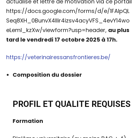
actualisé et lettre de motivation via ce portail
https://docs.google.com/forms/d/e/1FAIpQL
Seq8XH_0BunvX4llir4izsv4acyVFS_4evY14wo
eLeml_kzXw/viewform?usp=header,
au plus
tard le vendredi 17 octobre 2025 à 17h.
https://veterinairessansfrontieres.be/
Composition du dossier
PROFIL ET QUALITE REQUISES
Formation