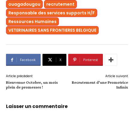
ouagadougou
recrutement
Responsable des services supports H/F
Ressources Humaines
VETERINAIRES SANS FRONTIERES BELGIQUE
Facebook
X
Pinterest
Article précédent
Article suivant
Bienvenue Octobre, un mois
Recrutement d’une Promotrice
plein de promesses !
Infinix
Laisser un commentaire