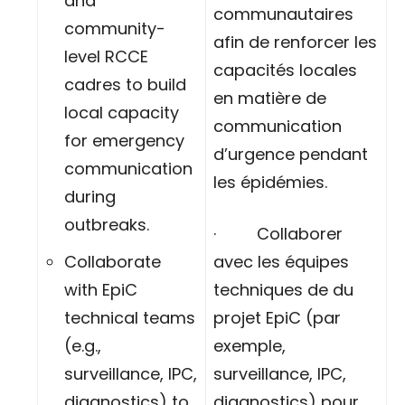
and
communautaires
community-
afin de renforcer les
level RCCE
capacités locales
cadres to build
en matière de
local capacity
communication
for emergency
d’urgence pendant
communication
les épidémies.
during
outbreaks.
· Collaborer
Collaborate
avec les équipes
with EpiC
techniques de du
technical teams
projet EpiC (par
(e.g.,
exemple,
surveillance, IPC,
surveillance, IPC,
diagnostics) to
diagnostics) pour