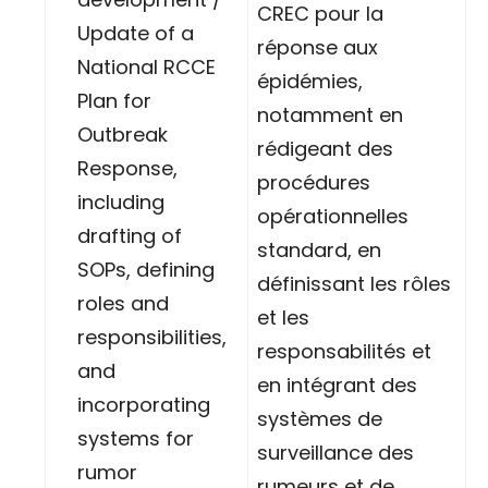
CREC pour la
Update of a
réponse aux
National RCCE
épidémies,
Plan for
notamment en
Outbreak
rédigeant des
Response,
procédures
including
opérationnelles
drafting of
standard, en
SOPs, defining
définissant les rôles
roles and
et les
responsibilities,
responsabilités et
and
en intégrant des
incorporating
systèmes de
systems for
surveillance des
rumor
rumeurs et de