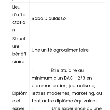
Lieu
d’affe
Bobo Dioulasso
ctatio
n
Struct
ure
Une unité agroalimentaire
bénéfi
ciaire
· Être titulaire au
minimum d’un BAC +2/3 en
communication, journalisme,
Diplôm
lettres modernes, marketing, ou
e et
tout autre diplôme équivalent
expéri
;· Une expérience ou une