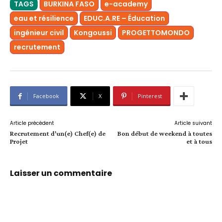
TAGS
BURKINA FASO
e-academy
eau et résilience
EDUC.A.RE – Éducation
ingénieur civil
Kongoussi
PROGETTOMONDO
recrutement
Facebook
X
Pinterest
Article précédent
Article suivant
Recrutement d’un(e) Chef(e) de
Bon début de weekend à toutes
Projet
et à tous
Laisser un commentaire