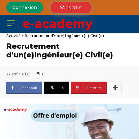
S'inscrire
Connexion
e-academy
Activité
Recrutement d'un(e)Ingénieur(e) Civil(e)
Recrutement
d’un(e)Ingénieur(e) Civil(e)
22 août 2025
0
Facebook
X
Pinterest